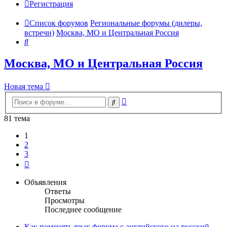
Регистрация
Список форумов
Региональные форумы (дилеры,
встречи)
Москва, МО и Центральная Россия
Поиск
Москва, МО и Центральная Россия
Новая тема
Расширенный
Поиск
поиск
81 тема
1
2
3
След.
Объявления
Ответы
Просмотры
Последнее сообщение
Как поменять язык форума с английского на русский