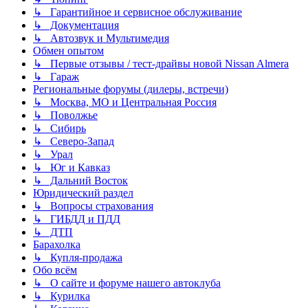
↳ Гарантийное и сервисное обслуживание
↳ Документация
↳ Автозвук и Мультимедия
Обмен опытом
↳ Первые отзывы / тест-драйвы новой Nissan Almera
↳ Гараж
Региональные форумы (дилеры, встречи)
↳ Москва, МО и Центральная Россия
↳ Поволжье
↳ Сибирь
↳ Северо-Запад
↳ Урал
↳ Юг и Кавказ
↳ Дальний Восток
Юридический раздел
↳ Вопросы страхования
↳ ГИБДД и ПДД
↳ ДТП
Барахолка
↳ Купля-продажа
Обо всём
↳ О сайте и форуме нашего автоклуба
↳ Курилка