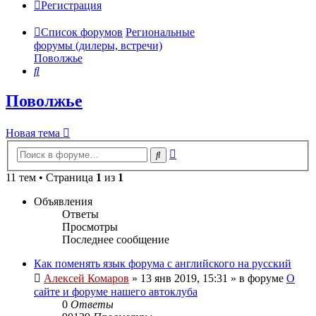
Регистрация
Список форумов
Региональные
форумы (дилеры, встречи)
Поволжье
Поиск
Поволжье
Новая тема
Расширенный
Поиск
поиск
11 тем • Страница
1
из
1
Объявления
Ответы
Просмотры
Последнее сообщение
Как поменять язык форума с английского на русский
Алексей Комаров
»
13 янв 2019, 15:31
» в форуме
О
сайте и форуме нашего автоклуба
0
Ответы