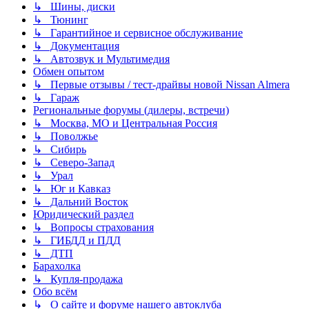
↳ Шины, диски
↳ Тюнинг
↳ Гарантийное и сервисное обслуживание
↳ Документация
↳ Автозвук и Мультимедия
Обмен опытом
↳ Первые отзывы / тест-драйвы новой Nissan Almera
↳ Гараж
Региональные форумы (дилеры, встречи)
↳ Москва, МО и Центральная Россия
↳ Поволжье
↳ Сибирь
↳ Северо-Запад
↳ Урал
↳ Юг и Кавказ
↳ Дальний Восток
Юридический раздел
↳ Вопросы страхования
↳ ГИБДД и ПДД
↳ ДТП
Барахолка
↳ Купля-продажа
Обо всём
↳ О сайте и форуме нашего автоклуба