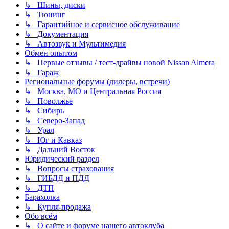
↳ Шины, диски
↳ Тюнинг
↳ Гарантийное и сервисное обслуживание
↳ Документация
↳ Автозвук и Мультимедия
Обмен опытом
↳ Первые отзывы / тест-драйвы новой Nissan Almera
↳ Гараж
Региональные форумы (дилеры, встречи)
↳ Москва, МО и Центральная Россия
↳ Поволжье
↳ Сибирь
↳ Северо-Запад
↳ Урал
↳ Юг и Кавказ
↳ Дальний Восток
Юридический раздел
↳ Вопросы страхования
↳ ГИБДД и ПДД
↳ ДТП
Барахолка
↳ Купля-продажа
Обо всём
↳ О сайте и форуме нашего автоклуба