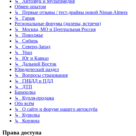
↳ Автозвук и Мультимедия
Обмен опытом
↳ Первые отзывы / тест-драйвы новой Nissan Almera
↳ Гараж
Региональные форумы (дилеры, встречи)
↳ Москва, МО и Центральная Россия
↳ Поволжье
↳ Сибирь
↳ Северо-Запад
↳ Урал
↳ Юг и Кавказ
↳ Дальний Восток
Юридический раздел
↳ Вопросы страхования
↳ ГИБДД и ПДД
↳ ДТП
Барахолка
↳ Купля-продажа
Обо всём
↳ О сайте и форуме нашего автоклуба
↳ Курилка
↳ Корзина
Права доступа