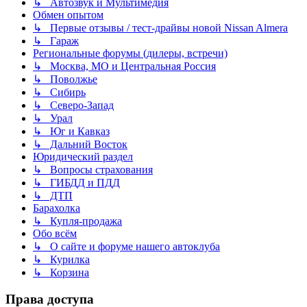
↳ Автозвук и Мультимедия
Обмен опытом
↳ Первые отзывы / тест-драйвы новой Nissan Almera
↳ Гараж
Региональные форумы (дилеры, встречи)
↳ Москва, МО и Центральная Россия
↳ Поволжье
↳ Сибирь
↳ Северо-Запад
↳ Урал
↳ Юг и Кавказ
↳ Дальний Восток
Юридический раздел
↳ Вопросы страхования
↳ ГИБДД и ПДД
↳ ДТП
Барахолка
↳ Купля-продажа
Обо всём
↳ О сайте и форуме нашего автоклуба
↳ Курилка
↳ Корзина
Права доступа