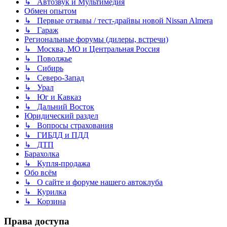
↳ Автозвук и Мультимедия
Обмен опытом
↳ Первые отзывы / тест-драйвы новой Nissan Almera
↳ Гараж
Региональные форумы (дилеры, встречи)
↳ Москва, МО и Центральная Россия
↳ Поволжье
↳ Сибирь
↳ Северо-Запад
↳ Урал
↳ Юг и Кавказ
↳ Дальний Восток
Юридический раздел
↳ Вопросы страхования
↳ ГИБДД и ПДД
↳ ДТП
Барахолка
↳ Купля-продажа
Обо всём
↳ О сайте и форуме нашего автоклуба
↳ Курилка
↳ Корзина
Права доступа