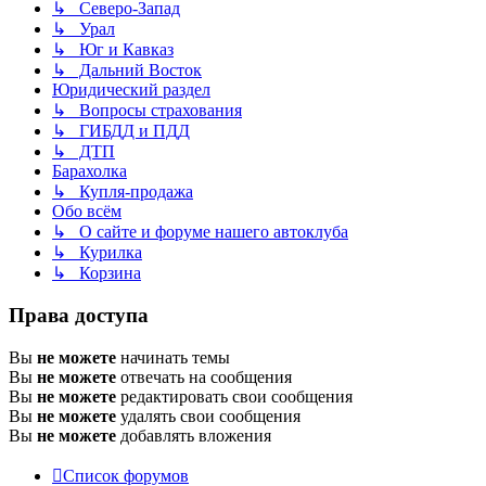
↳ Северо-Запад
↳ Урал
↳ Юг и Кавказ
↳ Дальний Восток
Юридический раздел
↳ Вопросы страхования
↳ ГИБДД и ПДД
↳ ДТП
Барахолка
↳ Купля-продажа
Обо всём
↳ О сайте и форуме нашего автоклуба
↳ Курилка
↳ Корзина
Права доступа
Вы
не можете
начинать темы
Вы
не можете
отвечать на сообщения
Вы
не можете
редактировать свои сообщения
Вы
не можете
удалять свои сообщения
Вы
не можете
добавлять вложения
Список форумов