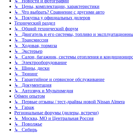
↳ Новости и фотографии
↳ Цены, комплектации, характеристики
↳ Что выбрать? Сравнение с другими авто
↳ Покупка у официальных дилеров
Технический раздел
↳ Общий технический форум
↳ Двигатель и его системы, топливо и эксплуатационн
↳ Трансмиссия
↳ Ходовая, тормоза
↳ Экстерьер
↳ Салон, багажник, системы отопления и кондиционир
↳ Электрооборудование
↳ Шины, диски
↳ Тюнинг
↳ Гарантийное и сервисное обслуживание
↳ Документация
↳ Автозвук и Мультимедия
Обмен опытом
↳ Первые отзывы / тест-драйвы новой Nissan Almera
↳ Гараж
Региональные форумы (дилеры, встречи)
↳ Москва, МО и Центральная Россия
↳ Поволжье
↳ Сибирь