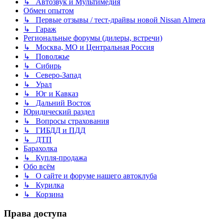
↳ Автозвук и Мультимедия
Обмен опытом
↳ Первые отзывы / тест-драйвы новой Nissan Almera
↳ Гараж
Региональные форумы (дилеры, встречи)
↳ Москва, МО и Центральная Россия
↳ Поволжье
↳ Сибирь
↳ Северо-Запад
↳ Урал
↳ Юг и Кавказ
↳ Дальний Восток
Юридический раздел
↳ Вопросы страхования
↳ ГИБДД и ПДД
↳ ДТП
Барахолка
↳ Купля-продажа
Обо всём
↳ О сайте и форуме нашего автоклуба
↳ Курилка
↳ Корзина
Права доступа