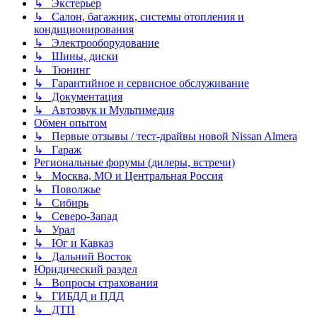
↳ Экстерьер
↳ Салон, багажник, системы отопления и
кондиционирования
↳ Электрооборудование
↳ Шины, диски
↳ Тюнинг
↳ Гарантийное и сервисное обслуживание
↳ Документация
↳ Автозвук и Мультимедия
Обмен опытом
↳ Первые отзывы / тест-драйвы новой Nissan Almera
↳ Гараж
Региональные форумы (дилеры, встречи)
↳ Москва, МО и Центральная Россия
↳ Поволжье
↳ Сибирь
↳ Северо-Запад
↳ Урал
↳ Юг и Кавказ
↳ Дальний Восток
Юридический раздел
↳ Вопросы страхования
↳ ГИБДД и ПДД
↳ ДТП