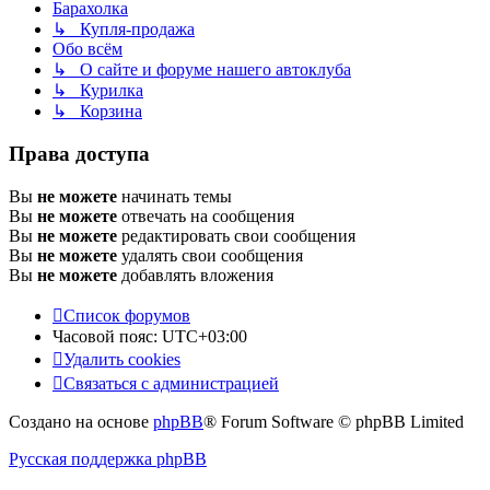
Барахолка
↳ Купля-продажа
Обо всём
↳ О сайте и форуме нашего автоклуба
↳ Курилка
↳ Корзина
Права доступа
Вы
не можете
начинать темы
Вы
не можете
отвечать на сообщения
Вы
не можете
редактировать свои сообщения
Вы
не можете
удалять свои сообщения
Вы
не можете
добавлять вложения
Список форумов
Часовой пояс:
UTC+03:00
Удалить cookies
Связаться с администрацией
Создано на основе
phpBB
® Forum Software © phpBB Limited
Русская поддержка phpBB