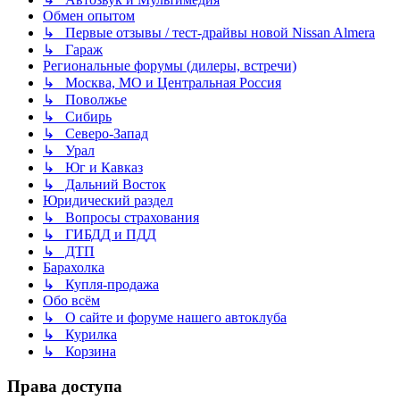
Обмен опытом
↳ Первые отзывы / тест-драйвы новой Nissan Almera
↳ Гараж
Региональные форумы (дилеры, встречи)
↳ Москва, МО и Центральная Россия
↳ Поволжье
↳ Сибирь
↳ Северо-Запад
↳ Урал
↳ Юг и Кавказ
↳ Дальний Восток
Юридический раздел
↳ Вопросы страхования
↳ ГИБДД и ПДД
↳ ДТП
Барахолка
↳ Купля-продажа
Обо всём
↳ О сайте и форуме нашего автоклуба
↳ Курилка
↳ Корзина
Права доступа