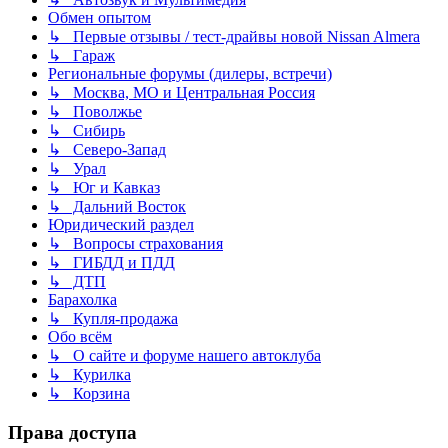
Обмен опытом
↳ Первые отзывы / тест-драйвы новой Nissan Almera
↳ Гараж
Региональные форумы (дилеры, встречи)
↳ Москва, МО и Центральная Россия
↳ Поволжье
↳ Сибирь
↳ Северо-Запад
↳ Урал
↳ Юг и Кавказ
↳ Дальний Восток
Юридический раздел
↳ Вопросы страхования
↳ ГИБДД и ПДД
↳ ДТП
Барахолка
↳ Купля-продажа
Обо всём
↳ О сайте и форуме нашего автоклуба
↳ Курилка
↳ Корзина
Права доступа