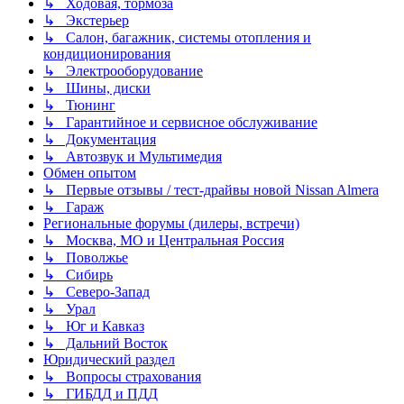
↳ Ходовая, тормоза
↳ Экстерьер
↳ Салон, багажник, системы отопления и
кондиционирования
↳ Электрооборудование
↳ Шины, диски
↳ Тюнинг
↳ Гарантийное и сервисное обслуживание
↳ Документация
↳ Автозвук и Мультимедия
Обмен опытом
↳ Первые отзывы / тест-драйвы новой Nissan Almera
↳ Гараж
Региональные форумы (дилеры, встречи)
↳ Москва, МО и Центральная Россия
↳ Поволжье
↳ Сибирь
↳ Северо-Запад
↳ Урал
↳ Юг и Кавказ
↳ Дальний Восток
Юридический раздел
↳ Вопросы страхования
↳ ГИБДД и ПДД