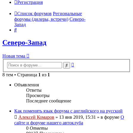
Регистрация
Список форумов
Региональные
форумы (дилеры, встречи)
Северо-
Запад
Поиск
Северо-Запад
Новая тема
Расширенный
Поиск
поиск
8 тем • Страница
1
из
1
Объявления
Ответы
Просмотры
Последнее сообщение
Как поменять язык форума с английского на русский
Алексей Комаров
»
13 янв 2019, 15:31
» в форуме
О
сайте и форуме нашего автоклуба
0
Ответы