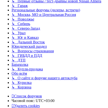
↳ Первые отзывы / тест-драйвы новой Nissan Almera
↳ Гараж
Региональные форумы (дилеры, встречи)
↳ Москва, МО и Центральная Россия
↳ Поволжье
↳ Сибирь
↳ Северо-Запад
↳ Урал
↳ Юг и Кавказ
↳ Дальний Восток
Юридический раздел
↳ Вопросы страхования
↳ ГИБДД и ПДД
↳ ДТП
Барахолка
↳ Купля-продажа
Обо всём
↳ О сайте и форуме нашего автоклуба
↳ Курилка
↳ Корзина
Список форумов
Часовой пояс:
UTC+03:00
Удалить cookies