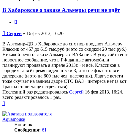
В Хабаровске о заказе Альмеры речи не идёт
Цитата
Сообщение
Сергей
»
16 фев 2013, 16:20
В Автомир-ДВ в Хабаровске до сих пор продают Альмеру
Классик от 467 до 615 тыс.руб (и это со скидкой 20 тыс.руб.).
Никакой речи о заказе Альмеры с ВАЗа нет. В углу сайта есть
новостное сообщение, что в РФ данные автомобили
планируют продавать а апреле 2013г. - и всё. Классиков в
городе я за всё время видел штуки 3, и то не факт что все
дилерские (и это на 600 тыс.чел. населения). Ларгус кстати
тоже скучает на заднем дворе СТО ВАЗ - интереса нет (а вот
Гранты стали чаще встречаться).
Последний раз редактировалось
Сергей
16 фев 2013, 16:24,
всего редактировалось 1 раз.
Вернуться
к
началу
Aquamouse
Новичок
Сообщения:
61