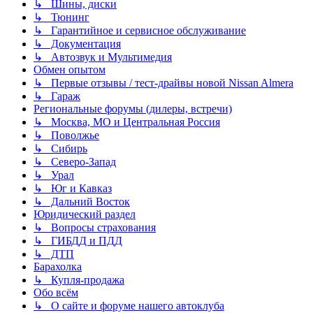
↳ Шины, диски
↳ Тюнинг
↳ Гарантийное и сервисное обслуживание
↳ Документация
↳ Автозвук и Мультимедия
Обмен опытом
↳ Первые отзывы / тест-драйвы новой Nissan Almera
↳ Гараж
Региональные форумы (дилеры, встречи)
↳ Москва, МО и Центральная Россия
↳ Поволжье
↳ Сибирь
↳ Северо-Запад
↳ Урал
↳ Юг и Кавказ
↳ Дальний Восток
Юридический раздел
↳ Вопросы страхования
↳ ГИБДД и ПДД
↳ ДТП
Барахолка
↳ Купля-продажа
Обо всём
↳ О сайте и форуме нашего автоклуба