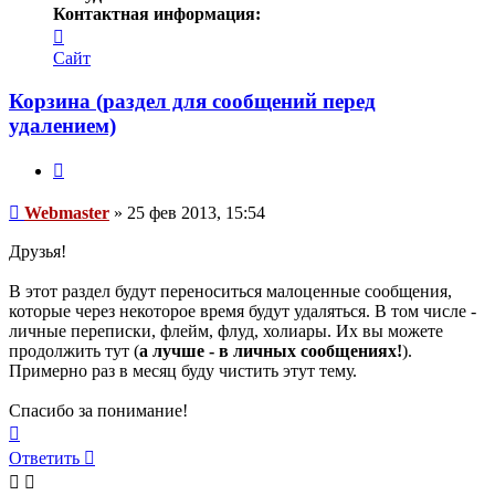
Контактная информация:
Контактная
информация
Сайт
пользователя
Webmaster
Корзина (раздел для сообщений перед
удалением)
Цитата
Сообщение
Webmaster
»
25 фев 2013, 15:54
Друзья!
В этот раздел будут переноситься малоценные сообщения,
которые через некоторое время будут удаляться. В том числе -
личные переписки, флейм, флуд, холиары. Их вы можете
продолжить тут (
а лучше - в личных сообщениях!
).
Примерно раз в месяц буду чистить этут тему.
Спасибо за понимание!
Вернуться
к
Ответить
началу