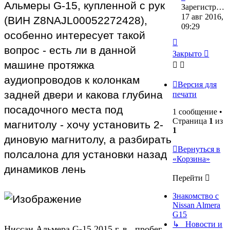
Альмеры G-15, купленной с рук
Зарегистрирован:
17 авг 2016,
(ВИН Z8NAJL00052272428),
09:29
особенно интересует такой
Вернуться
вопрос - есть ли в данной
к
Закрыто
началу
машине протяжка
аудиопроводов к колонкам
Версия для
задней двери и какова глубина
печати
посадочного места под
1 сообщение •
Страница
1
из
магнитолу - хочу установить 2-
1
диновую магнитолу, а разбирать
Вернуться в
полсалона для установки назад
«Корзина»
динамиков лень
Перейти
Знакомство с
Nissan Almera
G15
↳ Новости и
Ниссан Альмера G-15 2015 г. в., пробег