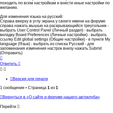
походить по всем настройкам и внести иные настройки по
желанию.
Для изменения языка на русский:
Справа вверху в углу экрана у своего имени на форуме
справа нажать мышью на раскрывающийся треугольник -
выбрать User Control Panel (Личный раздел) - выбрать
вкладку Board Preferences (Личные настройки) - выбрать
ссылку Edit global settings (Общие настройки) - в пункте My
language (Язык) - выбрать из списка Русский - для
запоминания изменения настрок внизу нажать Submit
(Отправить)
Вернуться
к
Ответить
началу
Версия для печати
1 сообщение • Страница
1
из
1
Вернуться в «О сайте и форуме нашего автоклуба»
Перейти