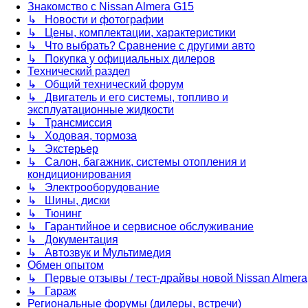
Знакомство с Nissan Almera G15
↳ Новости и фотографии
↳ Цены, комплектации, характеристики
↳ Что выбрать? Сравнение с другими авто
↳ Покупка у официальных дилеров
Технический раздел
↳ Общий технический форум
↳ Двигатель и его системы, топливо и
эксплуатационные жидкости
↳ Трансмиссия
↳ Ходовая, тормоза
↳ Экстерьер
↳ Салон, багажник, системы отопления и
кондиционирования
↳ Электрооборудование
↳ Шины, диски
↳ Тюнинг
↳ Гарантийное и сервисное обслуживание
↳ Документация
↳ Автозвук и Мультимедия
Обмен опытом
↳ Первые отзывы / тест-драйвы новой Nissan Almera
↳ Гараж
Региональные форумы (дилеры, встречи)