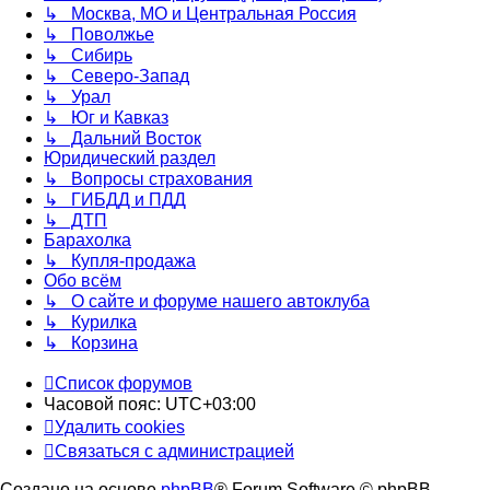
↳ Москва, МО и Центральная Россия
↳ Поволжье
↳ Сибирь
↳ Северо-Запад
↳ Урал
↳ Юг и Кавказ
↳ Дальний Восток
Юридический раздел
↳ Вопросы страхования
↳ ГИБДД и ПДД
↳ ДТП
Барахолка
↳ Купля-продажа
Обо всём
↳ О сайте и форуме нашего автоклуба
↳ Курилка
↳ Корзина
Список форумов
Часовой пояс:
UTC+03:00
Удалить cookies
Связаться с администрацией
Создано на основе
phpBB
® Forum Software © phpBB