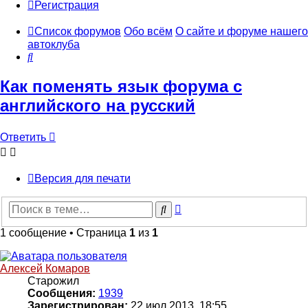
Регистрация
Список форумов
Обо всём
О сайте и форуме нашего
автоклуба
Поиск
Как поменять язык форума с
английского на русский
Ответить
Версия для печати
Расширенный
Поиск
поиск
1 сообщение • Страница
1
из
1
Алексей Комаров
Старожил
Сообщения:
1939
Зарегистрирован:
22 июл 2013, 18:55