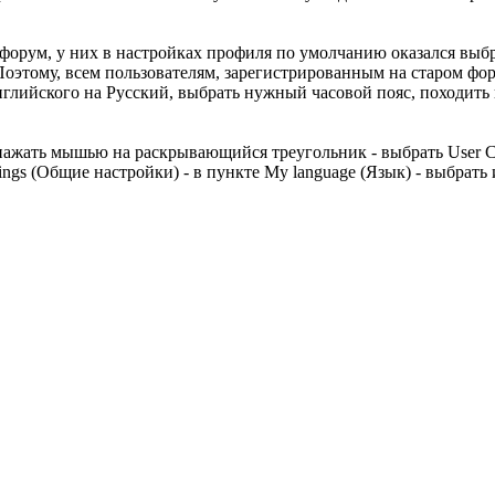
 форум, у них в настройках профиля по умолчанию оказался выб
 Поэтому, всем пользователям, зарегистрированным на старом ф
нглийского на Русский, выбрать нужный часовой пояс, походить
 нажать мышью на раскрывающийся треугольник - выбрать User Co
ettings (Общие настройки) - в пункте My language (Язык) - выбрат