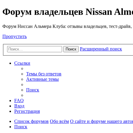
Форум владельцев Nissan Alm
Форум Ниссан Альмера Клуба: отзывы владельцев, тест-драйв, 
Пропустить
Расширенный поиск
Поиск
Ссылки
Темы без ответов
Активные темы
Поиск
FAQ
Вход
Регистрация
Список форумов
Обо всём
О сайте и форуме нашего авто
Поиск