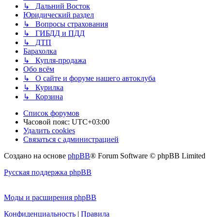
↳ Дальний Восток
Юридический раздел
↳ Вопросы страхования
↳ ГИБДД и ПДД
↳ ДТП
Барахолка
↳ Купля-продажа
Обо всём
↳ О сайте и форуме нашего автоклуба
↳ Курилка
↳ Корзина
Список форумов
Часовой пояс:
UTC+03:00
Удалить cookies
Связаться с администрацией
Создано на основе
phpBB
® Forum Software © phpBB Limited
Русская поддержка phpBB
Моды и расширения phpBB
Конфиденциальность
|
Правила