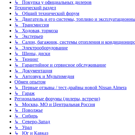
↳ Покупка у официальных дилеров
Технический раздел
↳ Общий технический форум
↳ Двигатель и его системы, топливо и эксплуатационн
↳ Трансмиссия
↳ Ходовая, тормоза
↳ Экстерьер
↳ Салон, багажник, системы отопления и кондиционир
↳ Электрооборудование
↳ Шины, диски
↳ Тюнинг
↳ Гарантийное и сервисное обслуживание
↳ Документация
↳ Автозвук и Мультимедия
Обмен опытом
↳ Первые отзывы / тест-драйвы новой Nissan Almera
↳ Гараж
Региональные форумы (дилеры, встречи)
↳ Москва, МО и Центральная Россия
↳ Поволжье
↳ Сибирь
↳ Северо-Запад
↳ Урал
↳ Юг и Кавказ