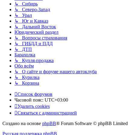
↳ Сибирь
↳ Северо-Запад
↳ Урал
↳ Юг и Кавказ
↳ Дальний Восток
Юридический раздел
↳ Вопросы страхования
↳ ГИБДД и ПДД
↳ ДТП
Барахолка
↳ Купля-продажа
Обо всём
↳ О сайте и форуме нашего автоклуба
↳ Курилка
↳ Корзина
Список форумов
Часовой пояс:
UTC+03:00
Удалить cookies
Связаться с администрацией
Создано на основе
phpBB
® Forum Software © phpBB Limited
Русская поддержка phpBB