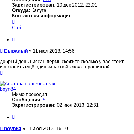
Зарегистрирован:
10 дек 2012, 22:01
Откуда:
Калуга
Контактная информация:
Контактная
информация
Сайт
пользователя
Бывалый
Цитата
Сообщение
Бывалый
»
11 июл 2013, 14:56
добрый день ниссан пермь скожите сколько у вас стоит
изготовить ещё один запасной ключ с прошивкой
Вернуться
к
началу
boyn84
Мимо проходил
Сообщения:
5
Зарегистрирован:
02 июл 2013, 12:31
Цитата
Сообщение
boyn84
»
11 июл 2013, 16:10