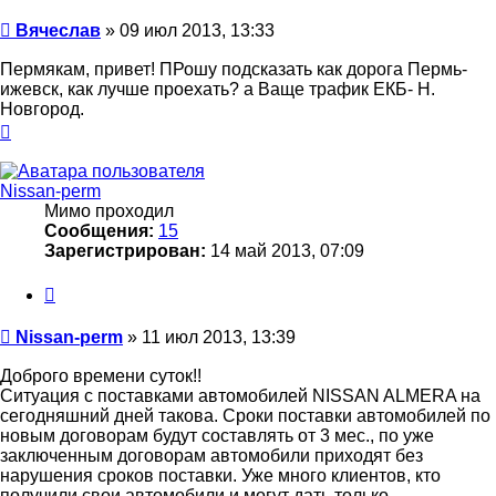
Сообщение
Вячеслав
»
09 июл 2013, 13:33
Пермякам, привет! ПРошу подсказать как дорога Пермь-
ижевск, как лучше проехать? а Ваще трафик ЕКБ- Н.
Новгород.
Вернуться
к
началу
Nissan-perm
Мимо проходил
Сообщения:
15
Зарегистрирован:
14 май 2013, 07:09
Цитата
Сообщение
Nissan-perm
»
11 июл 2013, 13:39
Доброго времени суток!!
Ситуация с поставками автомобилей NISSAN ALMERA на
сегодняшний дней такова. Сроки поставки автомобилей по
новым договорам будут составлять от 3 мес., по уже
заключенным договорам автомобили приходят без
нарушения сроков поставки. Уже много клиентов, кто
получили свои автомобили и могут дать только