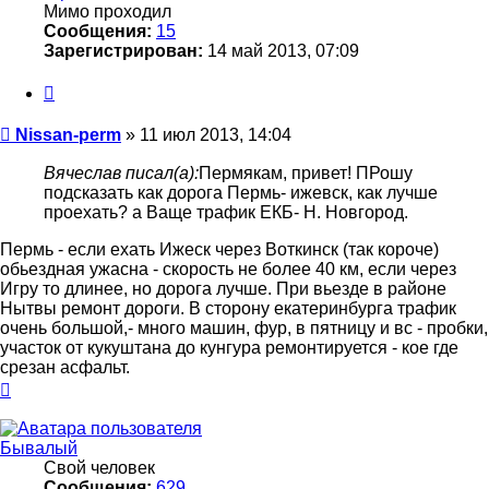
Мимо проходил
Сообщения:
15
Зарегистрирован:
14 май 2013, 07:09
Цитата
Сообщение
Nissan-perm
»
11 июл 2013, 14:04
Вячеслав писал(а):
Пермякам, привет! ПРошу
подсказать как дорога Пермь- ижевск, как лучше
проехать? а Ваще трафик ЕКБ- Н. Новгород.
Пермь - если ехать Ижеск через Воткинск (так короче)
обьездная ужасна - скорость не более 40 км, если через
Игру то длинее, но дорога лучше. При вьезде в районе
Нытвы ремонт дороги. В сторону екатеринбурга трафик
очень большой,- много машин, фур, в пятницу и вс - пробки,
участок от кукуштана до кунгура ремонтируется - кое где
срезан асфальт.
Вернуться
к
началу
Бывалый
Свой человек
Сообщения:
629