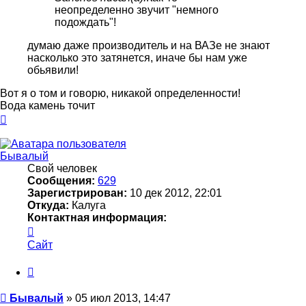
неопределенно звучит "немного
подождать"!
думаю даже производитель и на ВАЗе не знают
насколько это затянется, иначе бы нам уже
обьявили!
Вот я о том и говорю, никакой определенности!
Вода камень точит
Вернуться
к
началу
Бывалый
Свой человек
Сообщения:
629
Зарегистрирован:
10 дек 2012, 22:01
Откуда:
Калуга
Контактная информация:
Контактная
информация
Сайт
пользователя
Бывалый
Цитата
Сообщение
Бывалый
»
05 июл 2013, 14:47