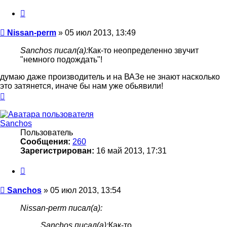
Цитата
Сообщение
Nissan-perm
»
05 июл 2013, 13:49
Sanchos писал(а):
Как-то неопределенно звучит
"немного подождать"!
думаю даже производитель и на ВАЗе не знают насколько
это затянется, иначе бы нам уже обьявили!
Вернуться
к
началу
Sanchos
Пользователь
Сообщения:
260
Зарегистрирован:
16 май 2013, 17:31
Цитата
Сообщение
Sanchos
»
05 июл 2013, 13:54
Nissan-perm писал(а):
Sanchos писал(а):
Как-то