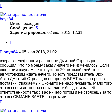
Вернуться
к
началу
boyn84
Мимо проходил
Сообщения:
5
Зарегистрирован:
02 июл 2013, 12:31
Цитата
Сообщение
boyn84
»
05 июл 2013, 21:02
вчера в телефонном разговоре Дмитрий Стрельцов
сообщил, что по моему заказу ничего не изменилось. Если
июньским ждунам не отгружено 20 автомобилей, то и
августовским ждать нечего. То есть представитель Экс-
Авто Дмитрий Стрельцов по просту ВРЕТ насчет сроков
поставки. Уважаемый Экс-авто не надо лукавить. Мало того
что вы свои договора составляете без дат и вашей
ответственности так с вас ничего потом и не стрясешь за то
что вы ОБМАНЫВАЕТЕ со сроками.
Вернуться
к
началу