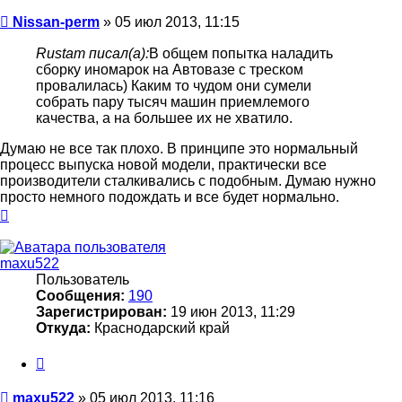
Сообщение
Nissan-perm
»
05 июл 2013, 11:15
Rustam писал(а):
В общем попытка наладить
сборку иномарок на Автовазе с треском
провалилась) Каким то чудом они сумели
собрать пару тысяч машин приемлемого
качества, а на большее их не хватило.
Думаю не все так плохо. В принципе это нормальный
процесс выпуска новой модели, практически все
производители сталкивались с подобным. Думаю нужно
просто немного подождать и все будет нормально.
Вернуться
к
началу
maxu522
Пользователь
Сообщения:
190
Зарегистрирован:
19 июн 2013, 11:29
Откуда:
Краснодарский край
Цитата
Сообщение
maxu522
»
05 июл 2013, 11:16