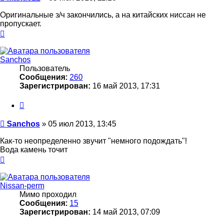
Оригинальные з/ч закончились, а на китайских ниссан не
пропускает.
Вернуться
к
началу
Sanchos
Пользователь
Сообщения:
260
Зарегистрирован:
16 май 2013, 17:31
Цитата
Сообщение
Sanchos
»
05 июл 2013, 13:45
Как-то неопределенно звучит "немного подождать"!
Вода камень точит
Вернуться
к
началу
Nissan-perm
Мимо проходил
Сообщения:
15
Зарегистрирован:
14 май 2013, 07:09