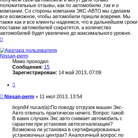
положительные отзывы, как по автомобилю ,так и о
компании. Со стороны компании ЭКС-АВТО мы сделаем
все возможное, чтобы автомобили пришли вовремя. Мы
также как и все клиенты надеемся, что в дальнейшем сроки
поставки автомобилей сократятся, а количество
автомобилей будет увеличено до максимального уровня.
Вернуться
к
началу
Nissan-perm
Мимо проходил
Сообщения:
15
Зарегистрирован:
14 май 2013, 07:09
Цитата
Сообщение
Nissan-perm
»
11 июл 2013, 13:54
boyn84 писал(а):
По поводу отгрузок машин Экс-
Авто отвечать практически нечего. Вопрос такой:
В каких случаях Экс авто снимает автомобиль с
гарантии при установке автосигнализации?
Возможна ли установка в сертифицированных
установочных центрах? Аналогичный вопрос по