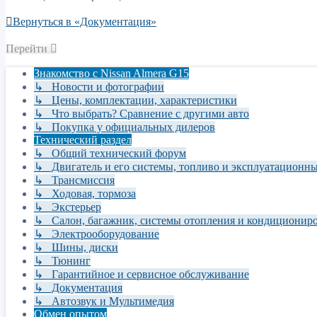
Вернуться в «Документация»
Перейти
Знакомство с Nissan Almera G15
↳ Новости и фотографии
↳ Цены, комплектации, характеристики
↳ Что выбрать? Сравнение с другими авто
↳ Покупка у официальных дилеров
Технический раздел
↳ Общий технический форум
↳ Двигатель и его системы, топливо и эксплуатационн
↳ Трансмиссия
↳ Ходовая, тормоза
↳ Экстерьер
↳ Салон, багажник, системы отопления и кондиционир
↳ Электрооборудование
↳ Шины, диски
↳ Тюнинг
↳ Гарантийное и сервисное обслуживание
↳ Документация
↳ Автозвук и Мультимедия
Обмен опытом