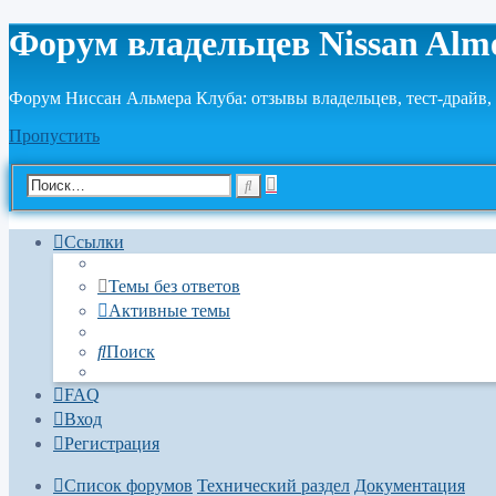
Форум владельцев Nissan Alm
Форум Ниссан Альмера Клуба: отзывы владельцев, тест-драйв, 
Пропустить
Расширенный
Поиск
поиск
Ссылки
Темы без ответов
Активные темы
Поиск
FAQ
Вход
Регистрация
Список форумов
Технический раздел
Документация