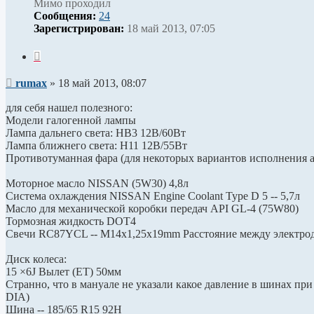
Мимо проходил
Сообщения:
24
Зарегистрирован:
18 май 2013, 07:05
Цитата
Сообщение
rumax
»
18 май 2013, 08:07
для себя нашел полезного:
Модели галогенной лампы
Лампа дальнего света: HB3 12В/60Вт
Лампа ближнего света: H11 12В/55Вт
Противотуманная фара (для некоторых вариантов исполнения 
Моторное масло NISSAN (5W30) 4,8л
Система охлаждения NISSAN Engine Coolant Type D 5 -- 5,7л
Масло для механической коробки передач API GL-4 (75W80)
Тормозная жидкость DOT4
Свечи RC87YCL -- M14x1,25x19mm Расстояние между электро
Диск колеса:
15 ×6J Вылет (ET) 50мм
Странно, что в мануале не указали какое давление в шинах при
DIA)
Шина -- 185/65 R15 92H