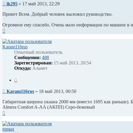
Сообщение
ik295
»
17 май 2013, 22:29
Привет Всем. Добрый человек выложил руководство.
Огромное ему спасибо. Очень мало информации по машине в и
Вернуться
к
началу
Karam116rus
Опытный пользователь
Сообщения:
488
Зарегистрирован:
15 май 2013, 20:54
Откуда:
Альмет
Цитата
Сообщение
Karam116rus
»
18 май 2013, 00:50
Габаритная ширина укаана 2000 мм (вместо 1695 как раньше). Б
Almera Comfort A-AA (АКПП) Серо-бежевый
Вернуться
к
началу
rumax