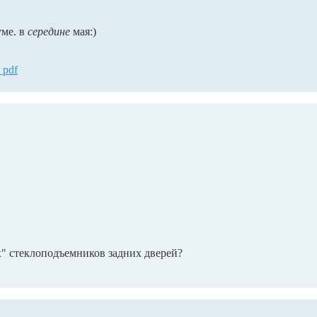
ме. в
середине
мая:)
 pdf
х" стеклоподъемников задних дверей?