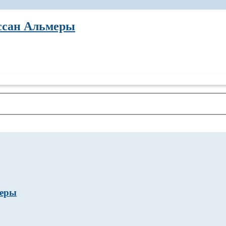
иссан Альмеры
меры