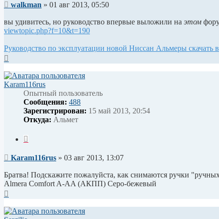
Сообщение
walkman
»
01 авг 2013, 05:50
вы удивитесь, но руководство впервые выложили на
этом
фору
viewtopic.php?f=10&t=190
Руководство по эксплуатации новой Ниссан Альмеры скачать в
Вернуться
к
началу
Karam116rus
Опытный пользователь
Сообщения:
488
Зарегистрирован:
15 май 2013, 20:54
Откуда:
Альмет
Цитата
Сообщение
Karam116rus
»
03 авг 2013, 13:07
Братва! Подскажите пожалуйста, как снимаются ручки "ручны
Almera Comfort A-AA (АКПП) Серо-бежевый
Вернуться
к
началу