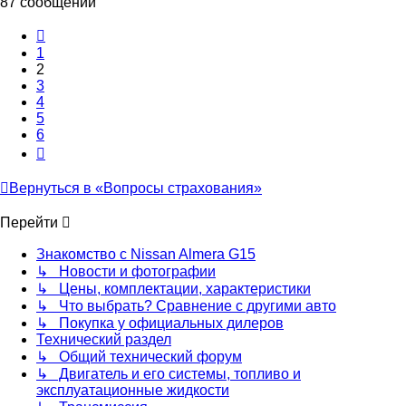
87 сообщений
Пред.
1
2
3
4
5
6
След.
Вернуться в «Вопросы страхования»
Перейти
Знакомство с Nissan Almera G15
↳ Новости и фотографии
↳ Цены, комплектации, характеристики
↳ Что выбрать? Сравнение с другими авто
↳ Покупка у официальных дилеров
Технический раздел
↳ Общий технический форум
↳ Двигатель и его системы, топливо и
эксплуатационные жидкости