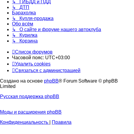
↳ ГИБДД и ПДД
↳ ДТП
Барахолка
↳ Купля-продажа
Обо всём
↳ О сайте и форуме нашего автоклуба
↳ Курилка
↳ Корзина
Список форумов
Часовой пояс:
UTC+03:00
Удалить cookies
Связаться с администрацией
Создано на основе
phpBB
® Forum Software © phpBB
Limited
Русская поддержка phpBB
Моды и расширения phpBB
Конфиденциальность
|
Правила