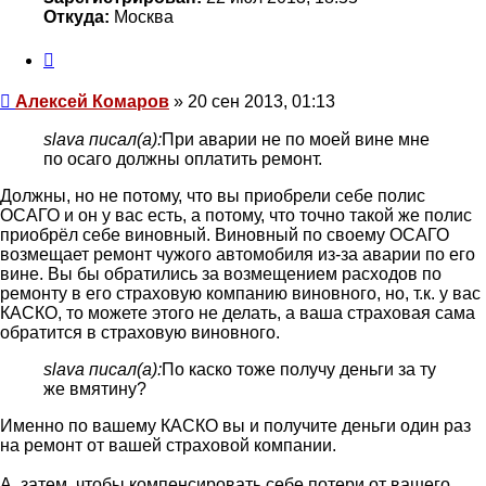
Откуда:
Москва
Цитата
Сообщение
Алексей Комаров
»
20 сен 2013, 01:13
slava писал(а):
При аварии не по моей вине мне
по осаго должны оплатить ремонт.
Должны, но не потому, что вы приобрели себе полис
ОСАГО и он у вас есть, а потому, что точно такой же полис
приобрёл себе виновный. Виновный по своему ОСАГО
возмещает ремонт чужого автомобиля из-за аварии по его
вине. Вы бы обратились за возмещением расходов по
ремонту в его страховую компанию виновного, но, т.к. у вас
КАСКО, то можете этого не делать, а ваша страховая сама
обратится в страховую виновного.
slava писал(а):
По каско тоже получу деньги за ту
же вмятину?
Именно по вашему КАСКО вы и получите деньги один раз
на ремонт от вашей страховой компании.
А, затем, чтобы компенсировать себе потери от вашего