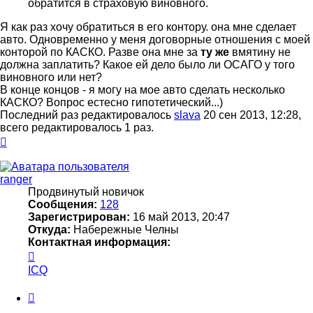
обратится в страховую виновного.
Я как раз хочу обратиться в его контору. она мне сделает
авто. Одновременно у меня договорные отношения с моей
конторой по КАСКО. Разве она мне за
ту же
вмятину не
должна заплатить? Какое ей дело было ли ОСАГО у того
виновного или нет?
В конце концов - я могу на мое авто сделать несколько
КАСКО? Вопрос естесно гипотетический...)
Последний раз редактировалось
slava
20 сен 2013, 12:28,
всего редактировалось 1 раз.
Вернуться
к
началу
ranger
Продвинутый новичок
Сообщения:
128
Зарегистрирован:
16 май 2013, 20:47
Откуда:
Набережные Челны
Контактная информация:
Контактная
информация
ICQ
пользователя
ranger
Цитата