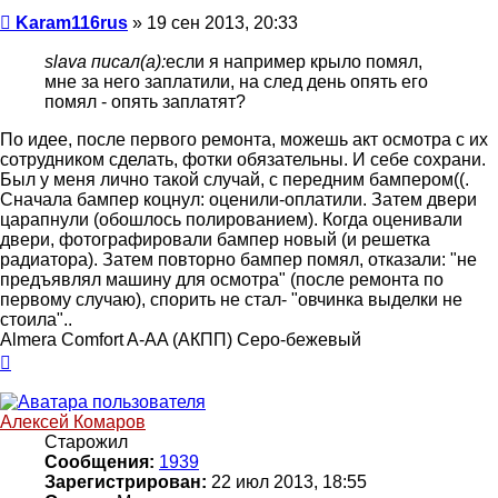
Сообщение
Karam116rus
»
19 сен 2013, 20:33
slava писал(а):
если я например крыло помял,
мне за него заплатили, на след день опять его
помял - опять заплатят?
По идее, после первого ремонта, можешь акт осмотра с их
сотрудником сделать, фотки обязательны. И себе сохрани.
Был у меня лично такой случай, с передним бампером((.
Сначала бампер коцнул: оценили-оплатили. Затем двери
царапнули (обошлось полированием). Когда оценивали
двери, фотографировали бампер новый (и решетка
радиатора). Затем повторно бампер помял, отказали: "не
предъявлял машину для осмотра" (после ремонта по
первому случаю), спорить не стал- "овчинка выделки не
стоила"..
Almera Comfort A-AA (АКПП) Серо-бежевый
Вернуться
к
началу
Алексей Комаров
Старожил
Сообщения:
1939
Зарегистрирован:
22 июл 2013, 18:55