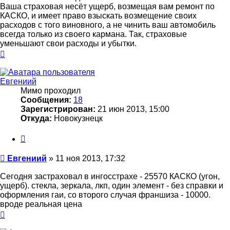
Ваша страховая несёт ущерб, возмещая вам ремонт по
КАСКО, и имеет право взыскать возмещение своих
расходов с того виновного, а не чинить ваш автомобиль
всегда только из своего кармана. Так, страховые
уменьшают свои расходы и убытки.
Вернуться
к
началу
Евгениий
Мимо проходил
Сообщения:
18
Зарегистрирован:
21 июн 2013, 15:00
Откуда:
Новокузнецк
Цитата
Сообщение
Евгениий
»
11 ноя 2013, 17:32
Сегодня застраховал в ингосстрахе - 25570 КАСКО (угон,
ущерб). стекла, зеркала, лкп, один элемент - без справки и
оформления гаи, со второго случая франшиза - 10000.
вроде реальная цена
Вернуться
к