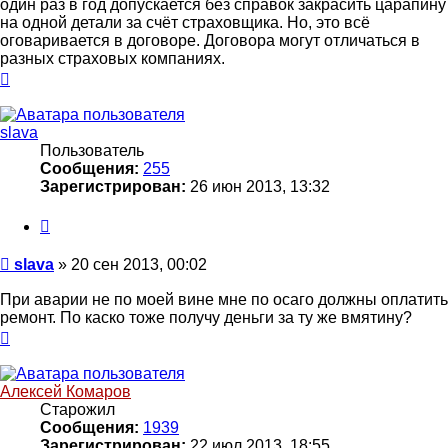
один раз в год допускается без справок закрасить царапину
на одной детали за счёт страховщика. Но, это всё
оговаривается в договоре. Договора могут отличаться в
разных страховых компаниях.
Вернуться
к
началу
slava
Пользователь
Сообщения:
255
Зарегистрирован:
26 июн 2013, 13:32
Цитата
Сообщение
slava
»
20 сен 2013, 00:02
При аварии не по моей вине мне по осаго должны оплатить
ремонт. По каско тоже получу деньги за ту же вмятину?
Вернуться
к
началу
Алексей Комаров
Старожил
Сообщения:
1939
Зарегистрирован:
22 июл 2013, 18:55