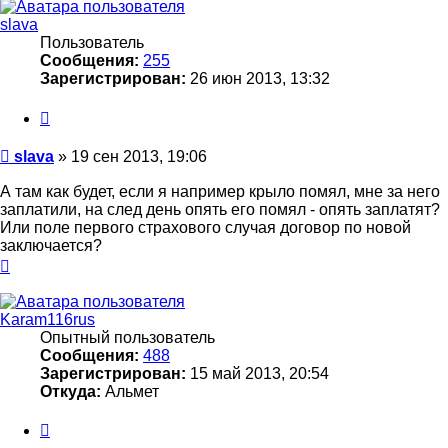
началу
slava
Пользователь
Сообщения:
255
Зарегистрирован:
26 июн 2013, 13:32
Цитата
Сообщение
slava
»
19 сен 2013, 19:06
А там как будет, если я например крыло помял, мне за него
заплатили, на след день опять его помял - опять заплатят?
Или поле первого страхового случая договор по новой
заключается?
Вернуться
к
началу
Karam116rus
Опытный пользователь
Сообщения:
488
Зарегистрирован:
15 май 2013, 20:54
Откуда:
Альмет
Цитата