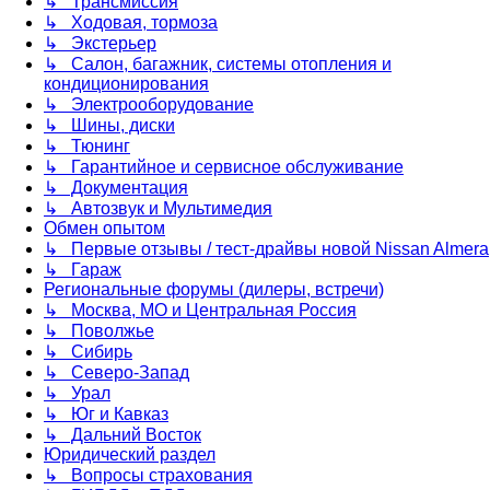
↳ Трансмиссия
↳ Ходовая, тормоза
↳ Экстерьер
↳ Салон, багажник, системы отопления и
кондиционирования
↳ Электрооборудование
↳ Шины, диски
↳ Тюнинг
↳ Гарантийное и сервисное обслуживание
↳ Документация
↳ Автозвук и Мультимедия
Обмен опытом
↳ Первые отзывы / тест-драйвы новой Nissan Almera
↳ Гараж
Региональные форумы (дилеры, встречи)
↳ Москва, МО и Центральная Россия
↳ Поволжье
↳ Сибирь
↳ Северо-Запад
↳ Урал
↳ Юг и Кавказ
↳ Дальний Восток
Юридический раздел
↳ Вопросы страхования