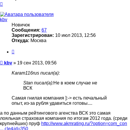
Вернуться
к
началу
kbv
Новичок
Сообщения:
67
Зарегистрирован:
10 июл 2013, 12:56
Откуда:
Москва
Цитата
Сообщение
kbv
»
19 сен 2013, 09:56
Karam116rus писал(а):
Stan писал(а):
Не в коем случае не
ВСК
Самая гнилая компания ]:-> есть печальный
опыт, из-за рубля удавиться готовы....
а по данным рейтингового агенства ВСК это самая
лояльная страховая компания по итогам 2012 года. (среди
крупнейших) пруф
http://www.akmrating.ru/?option=com_con
... cle&id=350