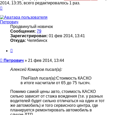
2014, 13:35, всего редактировалось 1 раз.
Вернуться
к
началу
Петрович
Продвинутый новичок
Сообщения:
79
Зарегистрирован:
01 фев 2014, 13:41
Откуда:
Челябинск
Цитата
Сообщение
Петрович
»
21 фев 2014, 13:44
Алексей Комаров писал(а):
TheFlash писал(а):
Стоимость КАСКО
в итоге насчитали от 65 до 75 тысяч.
Помимо самой цены авто, стоимость КАСКО
сильно зависит от стажа вождения (т.е. у разных
водителей будет сильно отличаться на один и тот
же автомобиль) и того сервисного центра, где
планируется ремонтировать автомобиль в
случае ДТП.