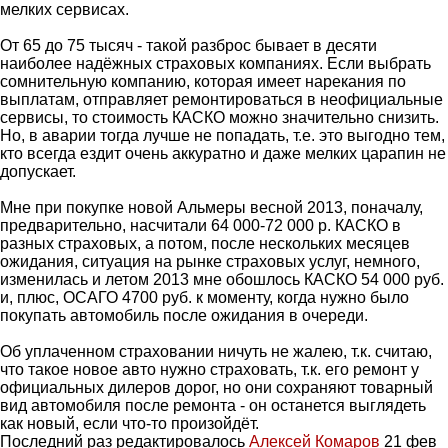
мелких сервисах.
От 65 до 75 тысяч - такой разброс бывает в десяти
наиболее надёжных страховых компаниях. Если выбрать
сомнительную компанию, которая имеет нарекания по
выплатам, отправляет ремонтироваться в неофициальные
сервисы, то стоимость КАСКО можно значительно снизить.
Но, в аварии тогда лучше не попадать, т.е. это выгодно тем,
кто всегда ездит очень аккуратно и даже мелких царапин не
допускает.
Мне при покупке новой Альмеры весной 2013, поначалу,
предварительно, насчитали 64 000-72 000 р. КАСКО в
разных страховых, а потом, после нескольких месяцев
ожидания, ситуация на рынке страховых услуг, немного,
изменилась и летом 2013 мне обошлось КАСКО 54 000 руб.
и, плюс, ОСАГО 4700 руб. к моменту, когда нужно было
покупать автомобиль после ожидания в очереди.
Об уплаченном страховании ничуть не жалею, т.к. считаю,
что такое новое авто нужно страховать, т.к. его ремонт у
официальных дилеров дорог, но они сохраняют товарный
вид автомобиля после ремонта - он останется выглядеть
как новый, если что-то произойдёт.
Последний раз редактировалось
Алексей Комаров
21 фев