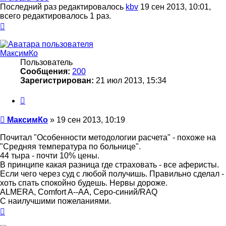
Последний раз редактировалось
kbv
19 сен 2013, 10:01,
всего редактировалось 1 раз.
Вернуться
к
началу
МаксимКо
Пользователь
Сообщения:
200
Зарегистрирован:
21 июл 2013, 15:34
Цитата
Сообщение
МаксимКо
»
19 сен 2013, 10:19
Почитал "Особенности методологии расчета" - похоже на
"Средняя температура по больнице".
44 тыра - почти 10% цены.
В принципе какая разница где страховать - все аферисты.
Если чего через суд с любой получишь. Правильно сделал -
хоть спать спокойно будешь. Нервы дороже.
ALMERA, Comfort A--AA, Серо-синий/RAQ
С наилучшими пожеланиями.
Вернуться
к