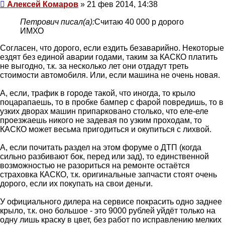
Сообщение
Алексей Комаров
»
21 фев 2014, 14:38
Петрович писал(а):
Считаю 40 000 р дорого
ИМХО
Согласен, что дорого, если ездить безаварийно. Некоторые
ездят без единой аварии годами, таким за КАСКО платить
не выгодно, т.к. за несколько лет они отдадут треть
стоимости автомобиля. Или, если машина не очень новая.
А, если, трафик в городе такой, что иногда, то крыло
поцарапаешь, то в пробке бампер с фарой повредишь, то в
узких дворах машин припарковано столько, что еле-еле
проезжаешь никого не задевая по узким проходам, то
КАСКО может весьма пригодиться и окупиться с лихвой.
А, если почитать раздел на этом форуме о ДТП (когда
сильно разбивают бок, перед или зад), то единственной
возможностью не разориться на ремонте остаётся
страховка КАСКО, т.к. оригинальные запчасти стоят очень
дорого, если их покупать на свои деньги.
У официального дилера на сервисе покрасить одно заднее
крыло, т.к. оно большое - это 9000 рублей уйдёт только на
одну лишь краску в цвет, без работ по исправлению мелких