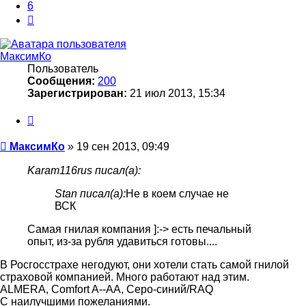
6
След.
МаксимКо
Пользователь
Сообщения:
200
Зарегистрирован:
21 июл 2013, 15:34
Цитата
Сообщение
МаксимКо
»
19 сен 2013, 09:49
Karam116rus писал(а):
Stan писал(а):
Не в коем случае не
ВСК
Самая гнилая компания ]:-> есть печальный
опыт, из-за рубля удавиться готовы....
В Росгосстрахе негодуют, они хотели стать самой гнилой
страховой компанией. Много работают над этим.
ALMERA, Comfort A--AA, Серо-синий/RAQ
С наилучшими пожеланиями.