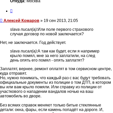
Откуда:
Москва
Цитата
Сообщение
Алексей Комаров
»
19 сен 2013, 21:05
slava писал(а):
Или поле первого страхового
случая договор по новой заключается?
Нет, не заключается. Год действует.
slava писал(а):
А там как будет, если я например
крыло помял, мне за него заплатили, на след
день опять его помял - опять заплатят?
Заплатят, вернее, ремонт оплатят в том сервисном центре,
куда отправят.
Но, нужно понимать, что каждый раз с вас будут требовать
официальные документы из полиции о том ДТП, в котором
вы или вам крыло помяли. Или справку из полиции от
участкового о нападении вандалов ночью на ваш
автомобиль во дворе.
Без всяких справок меняют только битые стеклянные
детали: окна, фары, если камень попадёт на дороге. И,