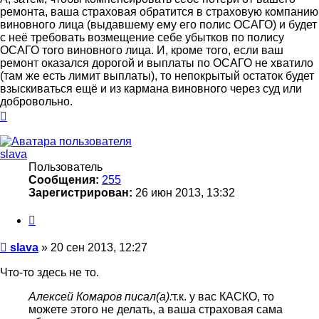
ремонта, ваша страховая обратится в страховую компанию
виновного лица (выдавшему ему его полис ОСАГО) и будет
с неё требовать возмещение себе убытков по полису
ОСАГО того виновного лица. И, кроме того, если ваш
ремонт оказался дорогой и выплаты по ОСАГО не хватило
(там же есть лимит выплаты), то непокрытый остаток будет
взыскиваться ещё и из кармана виновного через суд или
добровольно.
Вернуться
к
началу
slava
Пользователь
Сообщения:
255
Зарегистрирован:
26 июн 2013, 13:32
Цитата
Сообщение
slava
»
20 сен 2013, 12:27
Что-то здесь не то.
Алексей Комаров писал(а):
т.к. у вас КАСКО, то
можете этого не делать, а ваша страховая сама