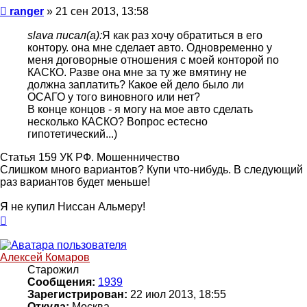
Сообщение
ranger
»
21 сен 2013, 13:58
slava писал(а):
Я как раз хочу обратиться в его
контору. она мне сделает авто. Одновременно у
меня договорные отношения с моей конторой по
КАСКО. Разве она мне за ту же вмятину не
должна заплатить? Какое ей дело было ли
ОСАГО у того виновного или нет?
В конце концов - я могу на мое авто сделать
несколько КАСКО? Вопрос естесно
гипотетический...)
Статья 159 УК РФ. Мошенничество
Слишком много вариантов? Купи что-нибудь. В следующий
раз вариантов будет меньше!
Я не купил Ниссан Альмеру!
Вернуться
к
началу
Алексей Комаров
Старожил
Сообщения:
1939
Зарегистрирован:
22 июл 2013, 18:55
Откуда:
Москва