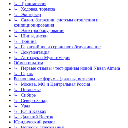
↳ Трансмиссия
↳ Ходовая, тормоза
↳ Экстерьер
↳ Салон, багажник, системы отопления и
кондиционирования
↳ Электрооборудование
↳ Шины, диски
↳ Тюнинг
↳ Гарантийное и сервисное обслуживание
↳ Документация
↳ Автозвук и Мультимедия
Обмен опытом
↳ Первые отзывы / тест-драйвы новой Nissan Almera
↳ Гараж
Региональные форумы (дилеры, встречи)
↳ Москва, МО и Центральная Россия
↳ Поволжье
↳ Сибирь
↳ Северо-Запад
↳ Урал
↳ Юг и Кавказ
↳ Дальний Восток
Юридический раздел
↳ Вопросы страхования