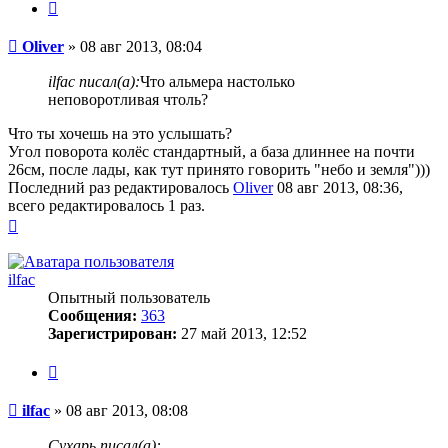
Цитата
Сообщение
Oliver
»
08 авг 2013, 08:04
ilfac писал(а):
Что альмера настолько
неповоротливая чтоль?
Что ты хочешь на это услышать?
Угол поворота колёс стандартный, а база длиннее на почти
26см, после лады, как тут принято говорить "небо и земля")))
Последний раз редактировалось
Oliver
08 авг 2013, 08:36,
всего редактировалось 1 раз.
Вернуться
к
началу
ilfac
Опытный пользователь
Сообщения:
363
Зарегистрирован:
27 май 2013, 12:52
Цитата
Сообщение
ilfac
»
08 авг 2013, 08:08
Сухарь писал(а):