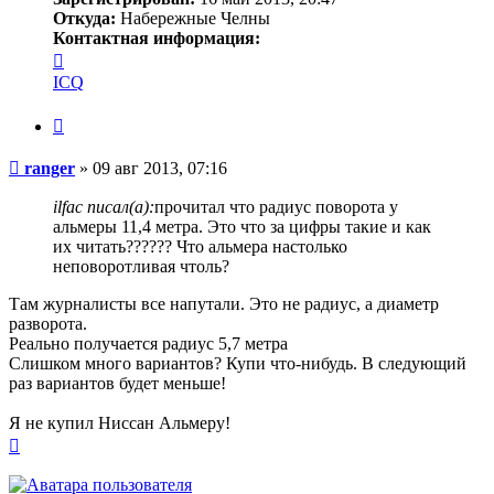
Откуда:
Набережные Челны
Контактная информация:
Контактная
информация
ICQ
пользователя
ranger
Цитата
Сообщение
ranger
»
09 авг 2013, 07:16
ilfac писал(а):
прочитал что радиус поворота у
альмеры 11,4 метра. Это что за цифры такие и как
их читать?????? Что альмера настолько
неповоротливая чтоль?
Там журналисты все напутали. Это не радиус, а диаметр
разворота.
Реально получается радиус 5,7 метра
Слишком много вариантов? Купи что-нибудь. В следующий
раз вариантов будет меньше!
Я не купил Ниссан Альмеру!
Вернуться
к
началу