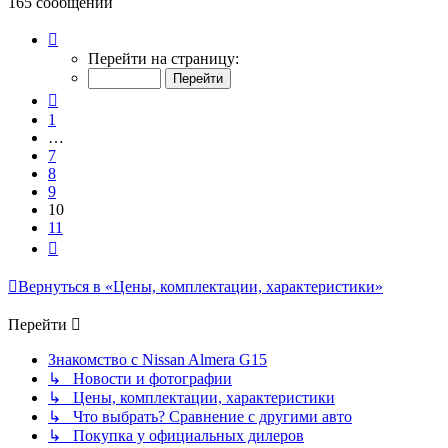
165 сообщений
Страница
10
Перейти на страницу:
из
11
Пред.
1
…
7
8
9
10
11
След.
Вернуться в «Цены, комплектации, характеристики»
Перейти
Знакомство с Nissan Almera G15
↳ Новости и фотографии
↳ Цены, комплектации, характеристики
↳ Что выбрать? Сравнение с другими авто
↳ Покупка у официальных дилеров