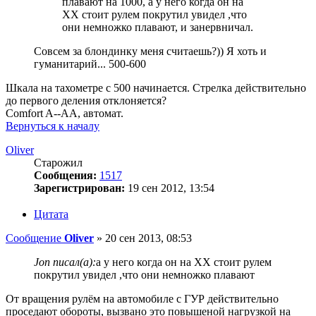
плавают на 1000, а у него когда он на
ХХ стоит рулем покрутил увидел ,что
они немножко плавают, и занервничал.
Совсем за блондинку меня считаешь?)) Я хоть и
гуманитарий... 500-600
Шкала на тахометре с 500 начинается. Стрелка действительно
до первого деления отклоняется?
Comfort A--AA, автомат.
Вернуться к началу
Oliver
Старожил
Сообщения:
1517
Зарегистрирован:
19 сен 2012, 13:54
Цитата
Сообщение
Oliver
»
20 сен 2013, 08:53
Jon писал(а):
а у него когда он на ХХ стоит рулем
покрутил увидел ,что они немножко плавают
От вращения рулём на автомобиле с ГУР действительно
проседают обороты, вызвано это повышеной нагрузкой на