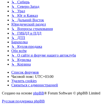
↳ Сибирь
↳ Северо-Запад
↳ Урал
↳ Юг и Кавказ
↳ Дальний Восток
Юридический раздел
↳ Вопросы страхования
↳ ГИБДД и ПДД
↳ ДТП
Барахолка
↳ Купля-продажа
Обо всём
↳ О сайте и форуме нашего автоклуба
↳ Курилка
↳ Корзина
Список форумов
Часовой пояс:
UTC+03:00
Удалить cookies
Связаться с администрацией
Создано на основе
phpBB
® Forum Software © phpBB Limited
Русская поддержка phpBB