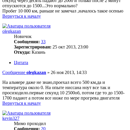
секунд через десять падают до 2000 и только после 2 минут
отпускются до 1500...Это нормально?
Пробег 10 000 км, раньше не замечал ,началось такое осенью
Вернуться к началу
olegkazan
Новичок
Сообщения:
33
Зарегистрирован:
25 окт 2013, 23:00
Откуда:
Казань
Цитата
Сообщение
olegkazan
»
26 ноя 2013, 14:33
На альмере даже не знаю,проехал всего 500 км,да и
температура около 0. На опыте ниссана ноут все так и
просиходило.первые секунд 10 2500об, потом где то до 1500-
1700 падают а потом все ниже по мере прогрева двигателя
Вернуться к началу
kevin327
Мимо проходил
Сообщения:
20