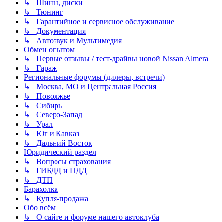
↳ Шины, диски
↳ Тюнинг
↳ Гарантийное и сервисное обслуживание
↳ Документация
↳ Автозвук и Мультимедия
Обмен опытом
↳ Первые отзывы / тест-драйвы новой Nissan Almera
↳ Гараж
Региональные форумы (дилеры, встречи)
↳ Москва, МО и Центральная Россия
↳ Поволжье
↳ Сибирь
↳ Северо-Запад
↳ Урал
↳ Юг и Кавказ
↳ Дальний Восток
Юридический раздел
↳ Вопросы страхования
↳ ГИБДД и ПДД
↳ ДТП
Барахолка
↳ Купля-продажа
Обо всём
↳ О сайте и форуме нашего автоклуба