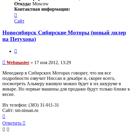
Откуда:
Moscow
Контактная информация:
Контактная
информация
Сайт
пользователя
Webmaster
Новосибирск Сибирские Моторы (новый дилер
на Петухова)
Цитата
Сообщение
Webmaster
»
17 ноя 2012, 13:29
Менеджер в Сибирских Моторах говорит, что им все
подробности озвучит Ниссан в декабре и, скорее всего,
посмотреть Альмеру вживую можно будет в их шоуруме в
январе. Но первые машины для продажи будут только ближе к
весне.
Их телефон: (383) 31-911-31
Сайт: sm-nissan.ru
Вернуться
к
Ответить
началу