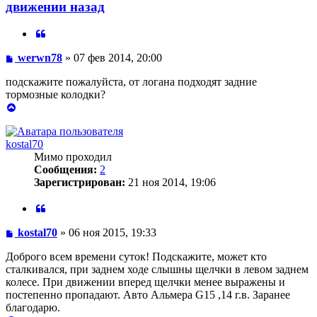
движении назад
Цитата
Сообщение
werwn78
»
07 фев 2014, 20:00
подскажите пожалуйста, от логана подходят задние
тормозные колодки?
Вернуться
к
началу
kostal70
Мимо проходил
Сообщения:
2
Зарегистрирован:
21 ноя 2014, 19:06
Цитата
Сообщение
kostal70
»
06 ноя 2015, 19:33
Доброго всем времени суток! Подскажите, может кто
сталкивался, при заднем ходе слышны щелчки в левом заднем
колесе. При движении вперед щелчки менее выражены и
постепенно пропадают. Авто Альмера G15 ,14 г.в. Заранее
благодарю.