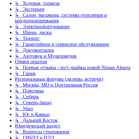
↳ Ходовая, тормоза
↳ Экстерьер
↳ Салон, багажник, системы отопления и
кондиционирования
↳ Электрооборудование
↳ Шины, диски
↳ Тюнинг
↳ Гарантийное и сервисное обслуживание
↳ Документация
↳ Автозвук и Мультимедия
Обмен опытом
↳ Первые отзывы / тест-драйвы новой Nissan Almera
↳ Гараж
Региональные форумы (дилеры, встречи)
↳ Москва, МО и Центральная Россия
↳ Поволжье
↳ Сибирь
↳ Северо-Запад
↳ Урал
↳ Юг и Кавказ
↳ Дальний Восток
Юридический раздел
↳ Вопросы страхования
↳ ГИБДД и ПДД