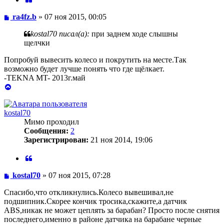
Сообщение
ra4fz.b
»
07 ноя 2015, 00:05
kostal70 писал(а):
при заднем ходе слышны
щелчки
Попробуй вывесить колесо и покрутить на месте.Так
возможно будет лучше понять что где щёлкает.
-TEKNA MT- 2013г.май
Вернуться
к
началу
kostal70
Мимо проходил
Сообщения:
2
Зарегистрирован:
21 ноя 2014, 19:06
Цитата
Сообщение
kostal70
»
07 ноя 2015, 07:28
Спасибо,что откликнулись.Колесо вывешивал,не
подшипник.Скорее кончик тросика,скажите,а датчик
ABS,никак не может цеплять за барабан? Просто после снятия
последнего,именно в районе датчика на барабане черные