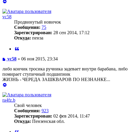
Вернуться
к
началу
vc58
Продвинутый новичок
Сообщения:
75
Зарегистрирован:
28 сен 2014, 17:12
Откуда:
пенза
Цитата
Сообщение
vc58
»
06 ноя 2015, 23:34
либо кончик тросика ручника задевает внутри барабана, либо
помирает ступичный подшипник
ЖИЗНЬ - ЧЕРЕДА ЗАШКВАРОВ ПО НЕЗНАНКЕ...
Вернуться
к
началу
ra4fz.b
Свой человек
Сообщения:
923
Зарегистрирован:
02 фев 2014, 11:47
Откуда:
Пензенская обл.
Цитата