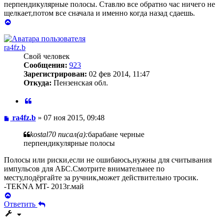
перпендикулярные полосы. Ставлю все обратно час ничего не
щелкает,потом все сначала и именно когда назад сдаешь.
Вернуться
к
началу
ra4fz.b
Свой человек
Сообщения:
923
Зарегистрирован:
02 фев 2014, 11:47
Откуда:
Пензенская обл.
Цитата
Сообщение
ra4fz.b
»
07 ноя 2015, 09:48
kostal70 писал(а):
барабане черные
перпендикулярные полосы
Полосы или риски,если не ошибаюсь,нужны для считывания
импульсов для АБС.Смотрите внимательнее по
месту,подёргайте за ручник,может действительно тросик.
-TEKNA MT- 2013г.май
Вернуться
к
Ответить
началу